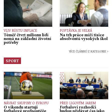
VLIV RŮSTU INFLACE
POPTÁVKA JE VELKÁ
Téměř čtvrt milionu lidí
Na trh práce míří tisíce
nemá na základní životní
absolventů vysokých škol
potřeby
VÍCE ČLÁNKŮ Z KATEGORIE ›
SPORT
NÁVRAT SKUPINY O EVROPU
PŘED LIGOVÝM JAREM
O víkendu startují
Fotbaloví rozhodčí
fotbalové profisoutěže
budou přidávat čas jako