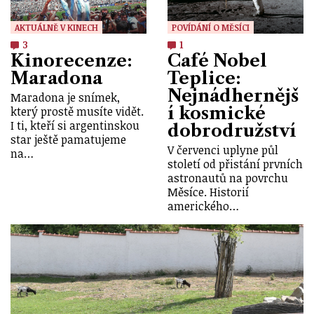
AKTUÁLNĚ V KINECH
POVÍDÁNÍ O MĚSÍCI
3
1
Kinorecenze:
Café Nobel
Maradona
Teplice:
Nejnádhernějš
Maradona je snímek,
í kosmické
který prostě musíte vidět.
I ti, kteří si argentinskou
dobrodružství
star ještě pamatujeme
V červenci uplyne půl
na…
století od přistání prvních
astronautů na povrchu
Měsíce. Historií
amerického…