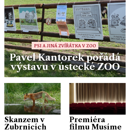
PSI A JINÁ ZVÍŘÁTKA V ZOO
Pavel Kantorek pořádá
výstavu v ústecké ZOO
Skanzem v
Premiéra
Zubrnicích
filmu Musíme