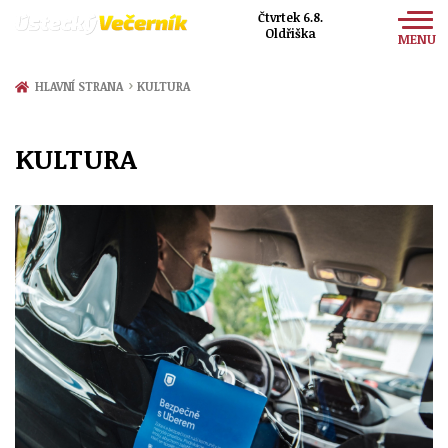
Čtvrtek 6.8.
Oldřiška
MENU
Zprávy
›
HLAVNÍ STRANA
KULTURA
Sport
KULTURA
Kultura
Společnost