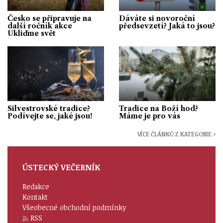
Česko se připravuje na
Dáváte si novoroční
další ročník akce
předsevzetí? Jaká to jsou?
Ukliďme svět
Silvestrovské tradice?
Tradice na Boží hod?
Podívejte se, jaké jsou!
Máme je pro vás
VÍCE ČLÁNKŮ Z KATEGORIE ›
ÚSTECKÝ VEČERNÍK
Redakce
Kontakt
Všeobecné obchodní podmínky
RSS