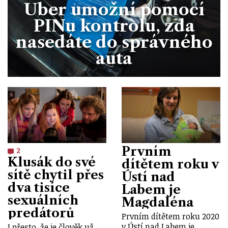
Uber umožní pomocí
PINu kontrolu, zda
nasedáte do správného
auta
Prvním
2
Klusák do své
dítětem roku v
sítě chytil přes
Ústí nad
dva tisíce
Labem je
sexuálních
Magdaléna
predátorů
Prvním dítětem roku 2020
v Ústí nad Labem je
I přesto, že je člověk už