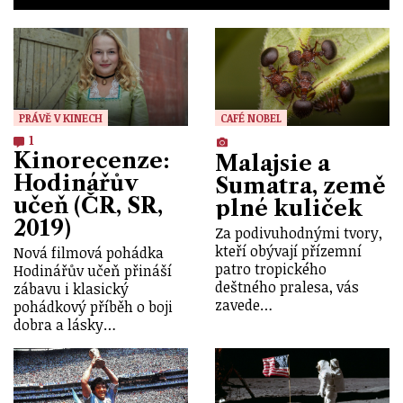
PRÁVĚ V KINECH
CAFÉ NOBEL
1
Kinorecenze:
Malajsie a
Hodinářův
Sumatra, země
učeň (ČR, SR,
plné kuliček
2019)
Za podivuhodnými tvory,
kteří obývají přízemní
Nová filmová pohádka
patro tropického
Hodinářův učeň přináší
deštného pralesa, vás
zábavu i klasický
zavede…
pohádkový příběh o boji
dobra a lásky…