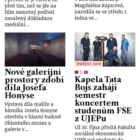
Magdaléna Kapicová,
před tím, než se jde na
narodila se ve středu 1.
film samotný podívat
ledna ve…
zasažený důkladnou
mediální…
FSEFEST 2019
Nové galerijní
1
Kapela Tata
prostory zdobí
Bojs zahájí
díla Josefa
semestr
Honyse
koncertem
Výstava díla malíře a
studenům FSE
básníka Josefa Honyse
otevřela v hlavní budově
z UJEPu
Oblastního muzea a
Už 10. října přivítá Fakulta
galerie v…
sociálně ekonomická
UJEP své studenty do