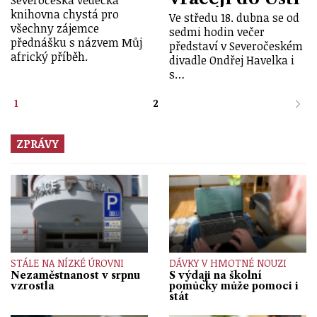
knihovna chystá pro
Ve středu 18. dubna se od
všechny zájemce
sedmi hodin večer
přednášku s názvem Můj
představí v Severočeském
africký příběh.
divadle Ondřej Havelka i
s…
1
2
ZPRÁVY
STÁLE NA NÍZKÉ ÚROVNI
DÁVKY V HMOTNÉ NOUZI
Nezaměstnanost v srpnu
S výdaji na školní
vzrostla
pomůcky může pomoci i
stát