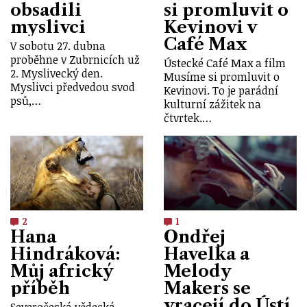
obsadili
si promluvit o
myslivci
Kevinovi v
Café Max
V sobotu 27. dubna
proběhne v Zubrnicích už
Ústecké Café Max a film
2. Myslivecký den.
Musíme si promluvit o
Myslivci předvedou svod
Kevinovi. To je parádní
psů,…
kulturní zážitek na
čtvrtek.…
2
1
Hana
Ondřej
Hindráková:
Havelka a
Můj africký
Melody
příběh
Makers se
vracejí do Ústí
Severočeská vědecká