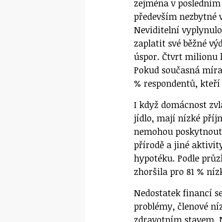
zejména v posledním 
především nezbytné v
Neviditelní vyplynul
zaplatit své běžné vý
úspor. Čtvrt milionu 
Pokud současná míra 
% respondentů, kteří
I když domácnost zvl
jídlo, mají nízké pří
nemohou poskytnout 
přírodě a jiné aktivi
hypotéku. Podle průz
zhoršila pro 81 % ní
Nedostatek financí se
problémy, členové ní
zdravotním stavem. N