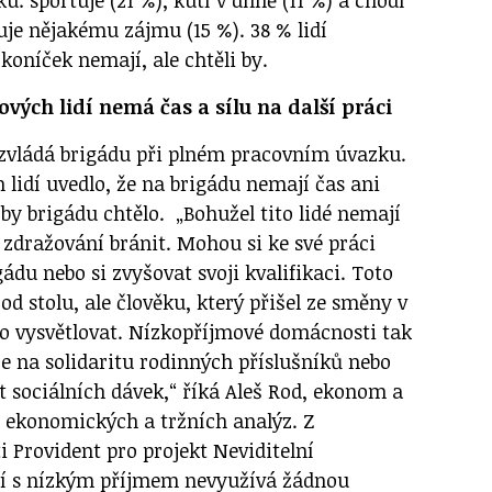
uje nějakému zájmu (15 %). 38 % lidí
koníček nemají, ale chtěli by.
ových lidí nemá čas a sílu na další práci
zvládá brigádu při plném pracovním úvazku.
lidí uvedlo, že na brigádu nemají čas ani
í by brigádu chtělo. „Bohužel tito lidé nemají
 zdražování bránit. Mohou si ke své práci
gádu nebo si zvyšovat svoji kvalifikaci. Toto
od stolu, ale člověku, který přišel ze směny v
ko vysvětlovat. Nízkopříjmové domácnosti tak
 na solidaritu rodinných příslušníků nebo
t sociálních dávek,“ říká Aleš Rod, ekonom a
a ekonomických a tržních analýz. Z
 Provident pro projekt Neviditelní
idí s nízkým příjmem nevyužívá žádnou