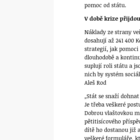
pomoc od státu.
V době krize přijd
Náklady ze strany ve
dosahují až 241 400 K
strategií, jak pomoci
dlouhodobě a kontinu
suplují roli státu a 
nich by systém sociál
Aleš Rod
„Stát se snaží dohnat
Je třeba veškeré pos
Dobrou vlaštovkou m
pětitisícového příspě
dítě ho dostanou již 
veškeré formuláře, k