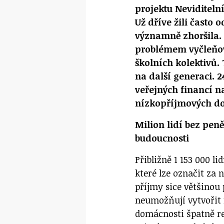
projektu Neviditeln
Už dříve žili často o
významně zhoršila.
problémem vyčleňov
školních kolektivů.
na další generaci. 2
veřejných financí 
nízkopříjmových d
Milion lidí bez pen
budoucnosti
Přibližně 1 153 000 li
které lze označit za 
příjmy sice většinou 
neumožňují vytvořit f
domácnosti špatně re