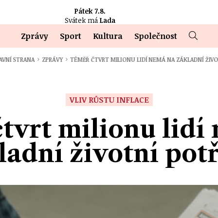
Pátek 7.8.
Svátek má
Lada
Zprávy
Sport
Kultura
Společnost
›
›
AVNÍ STRANA
ZPRÁVY
TÉMĚŘ ČTVRT MILIONU LIDÍ NEMÁ NA ZÁKLADNÍ ŽIV
VLIV RŮSTU INFLACE
tvrt milionu lidí
ladní životní pot