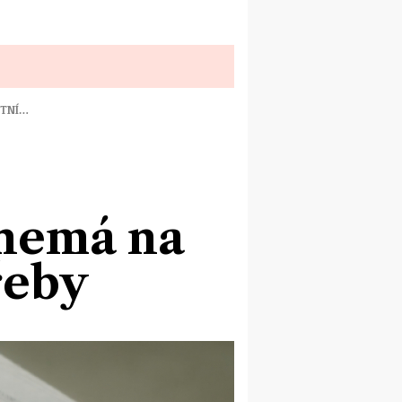
OTNÍ…
 nemá na
řeby