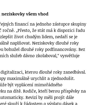
ou neziskovky všem vhod
řejných financí na jednoho zástupce skupiny
č ročně. „Přesto, že stát má k dispozici řadu
 zlepšit život chudým lidem, nedaří se je
álně naplňovat. Neziskovky dlouhé roky
jsou bohužel dlouhé roky podfinancovány. Bez
ních služeb dávno zkolaboval,“ vysvětluje
 digitalizaci, kterou dlouhé roky zanedbával.
tupy maximálně urychlit a zjednodušit.
ůže být vyplácení mimořádného
vku na dítě. Rodiče, kteří berou příspěvky na
automaticky. Revizí by měli projít dále
teré slouží k žádostem o výplatu dávek a