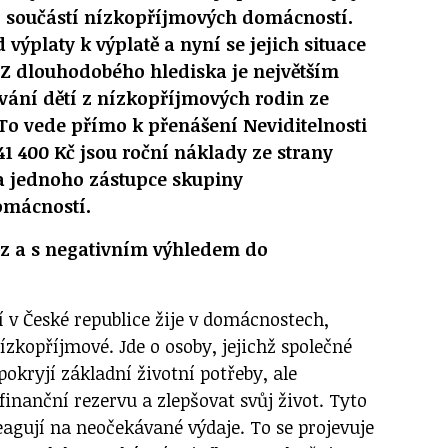
í součástí nízkopříjmových domácností.
d výplaty k výplatě a nyní se jejich situace
 Z dlouhodobého hlediska je největším
ání dětí z nízkopříjmových rodin ze
 To vede přímo k přenášení Neviditelnosti
41 400 Kč jsou roční náklady ze strany
na jednoho zástupce skupiny
omácností.
ěz a s negativním výhledem do
dí v České republice žije v domácnostech,
nízkopříjmové. Jde o osoby, jejichž společné
pokryjí základní životní potřeby, ale
inanční rezervu a zlepšovat svůj život. Tyto
agují na neočekávané výdaje. To se projevuje