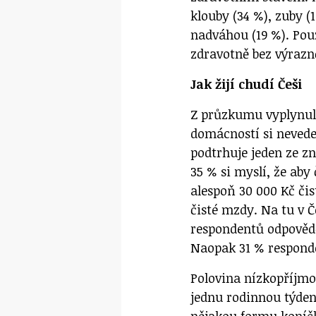
klouby (34 %), zuby 
nadváhou (19 %). Pou
zdravotně bez výrazn
Jak žijí chudí Češi
Z průzkumu vyplynul
domácností si nevede
podtrhuje jeden ze z
35 % si myslí, že aby
alespoň 30 000 Kč či
čisté mzdy. Na tu v Č
respondentů odpověděl
Naopak 31 % responde
Polovina nízkopříjmo
jednu rodinnou týden
nějakou formu koníčku