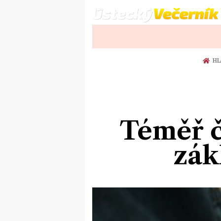
HL
Téměř č
zák