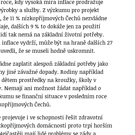
roce, kdy vysoká míra inflace prodražuje
ýrobky a služby. Z výzkumu pro projekt
o, že 11 % nízkopříjmových Čechů nezvládne
daje, dalších 9 % to dokáže jen za použití
lidí tak nemá na základní životní potřeby.
inflace vydrží, může být na hraně dalších 27
 uvedli, že se museli hodně uskromnit.
ádne zaplatit alespoň základní potřeby jako
jmy jiné závažné dopady. Rodiny například
dětem prostředky na kroužky, školy v
ty. Nemají ani možnost žádat například o
kumu se finanční situace v posledním roce
zkopříjmových Čechů.
 projevuje i ve schopnosti řešit zdravotní
zkopříjmových domácností proto trpí horším
ejčastěji mají lidé problémy se zády a