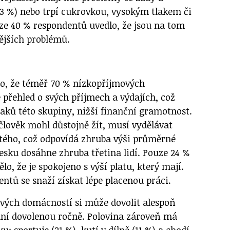
(13 %) nebo trpí cukrovkou, vysokým tlakem či
ze 40 % respondentů uvedlo, že jsou na tom
ějších problémů.
o, že téměř 70 % nízkopříjmových
 přehled o svých příjmech a výdajích, což
naků této skupiny, nižší finanční gramotnost.
 člověk mohl důstojně žít, musí vydělávat
stého, což odpovídá zhruba výši průměrné
esku dosáhne zhruba třetina lidí. Pouze 24 %
o, že je spokojeno s výší platu, který mají.
ntů se snaží získat lépe placenou práci.
vých domácností si může dovolit alespoň
ní dovolenou ročně. Polovina zároveň má
: sportuje (21 %), kutí v dílně (11 %) a chodí