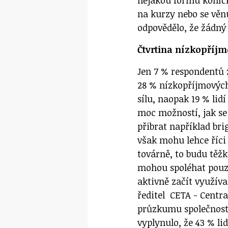
na kurzy nebo se věn
odpovědělo, že žádný 
Čtvrtina nízkopříjm
Jen 7 % respondentů 
28 % nízkopříjmových 
sílu, naopak 19 % lid
moc možností, jak se
přibrat například bri
však mohu lehce říci 
továrně, to budu těž
mohou spoléhat pouze
aktivně začít využíva
ředitel CETA - Centr
průzkumu společnosti
vyplynulo, že 43 % l