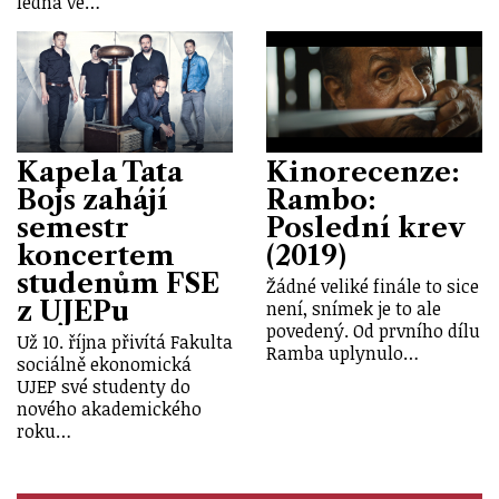
ledna ve…
Kapela Tata
Kinorecenze:
Bojs zahájí
Rambo:
semestr
Poslední krev
koncertem
(2019)
studenům FSE
Žádné veliké finále to sice
z UJEPu
není, snímek je to ale
povedený. Od prvního dílu
Už 10. října přivítá Fakulta
Ramba uplynulo…
sociálně ekonomická
UJEP své studenty do
nového akademického
roku…