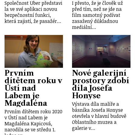
Společnost Uber představi
I přesto, že je člověk už
la ve své aplikaci novou
před tím, než se jde na
bezpečnostní funkci,
film samotný podívat
která zajistí, že pasažér…
zasažený důkladnou
mediální…
Prvním
Nové galerijní
dítětem roku v
prostory zdobí
Ústí nad
díla Josefa
Labem je
Honyse
Magdaléna
Výstava díla malíře a
básníka Josefa Honyse
Prvním dítětem roku 2020
otevřela v hlavní budově
v Ústí nad Labem je
Oblastního muzea a
Magdaléna Kapicová,
galerie v…
narodila se ve středu 1.