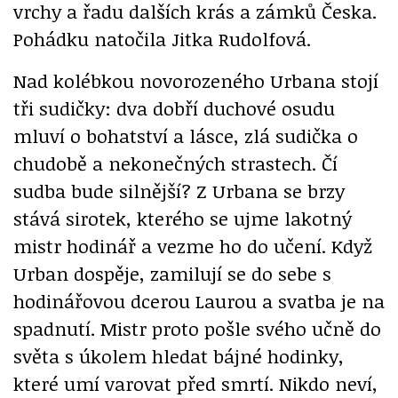
vrchy a řadu dalších krás a zámků Česka.
Pohádku natočila Jitka Rudolfová.
Nad kolébkou novorozeného Urbana stojí
tři sudičky: dva dobří duchové osudu
mluví o bohatství a lásce, zlá sudička o
chudobě a nekonečných strastech. Čí
sudba bude silnější? Z Urbana se brzy
stává sirotek, kterého se ujme lakotný
mistr hodinář a vezme ho do učení. Když
Urban dospěje, zamilují se do sebe s
hodinářovou dcerou Laurou a svatba je na
spadnutí. Mistr proto pošle svého učně do
světa s úkolem hledat bájné hodinky,
které umí varovat před smrtí. Nikdo neví,