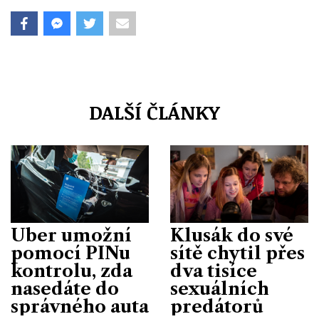
DALŠÍ ČLÁNKY
Uber umožní
Klusák do své
pomocí PINu
sítě chytil přes
kontrolu, zda
dva tisíce
nasedáte do
sexuálních
správného auta
predátorů