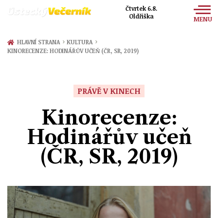
Čtvrtek 6.8.
Oldřiška
MENU
Zprávy
›
›
HLAVNÍ STRANA
KULTURA
KINORECENZE: HODINÁŘŮV UČEŇ (ČR, SR, 2019)
Sport
Kultura
PRÁVĚ V KINECH
Společnost
Kinorecenze:
Hodinářův učeň
(ČR, SR, 2019)